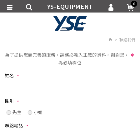
0
YS-EQUIPMENT
會員登入
繁體中文
會員註冊
聯絡我們
忘記密碼
訂單查詢
為了提供您更完善的服務，請務必輸入正確的資料，謝謝您。
＊
為必填欄位
追蹤清單
姓名
匯款通知
性別
先生
小姐
聯絡電話