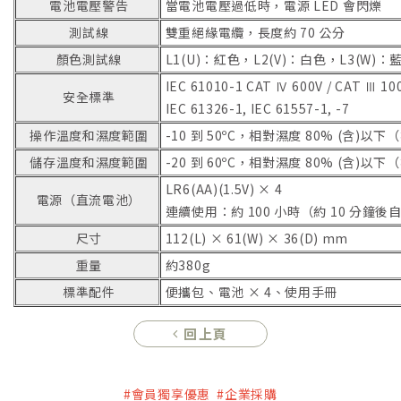
電池電壓警告
當電池電壓過低時，電源 LED 會閃爍
測試線
雙重絕緣電纜，長度約 70 公分
顏色測試線
L1(U)：紅色，L2(V)：白色，L3(W)：
IEC 61010-1 CAT Ⅳ 600V / CAT Ⅲ 100
安全標準
IEC 61326-1, IEC 61557-1, -7
操作溫度和濕度範圍
-10 到 50ºC，相對濕度 80% (含)以
儲存溫度和濕度範圍
-20 到 60ºC，相對濕度 80% (含)以
LR6(AA)(1.5V) × 4
電源（直流電池）
連續使用：約 100 小時（約 10 分鐘後
尺寸
112(L) × 61(W) × 36(D) mm
重量
約380g
標準配件
便攜包、電池 × 4、使用手冊
回上頁
#會員獨享優惠 #企業採購