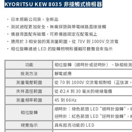
KYORITSU KEW 8035 非接觸式檢相器
• 日本原廠公司貨，全新品
• 測試過程更加安全，無需探頭與帶電線路直接接觸
• 儀器背面配有磁鐵，可將儀器固定在配電板上
• 適用於 3 相安裝的寬測量範圍，從 70V 到 1000V 交流電
• 相位旋轉通過 LED 的旋轉照明和邏輯可聽聲音來指示
功能
相位旋轉（順時針或逆時針）、缺相檢
檢測方法
靜電感應
測量電壓範圍
從 70 到 1000V 交流電相對相（正弦
夾持直徑範圍
從 Ø2.4 到 30 毫米的絕緣電纜
測量頻率範圍
45 到 66Hz
順時針：綠色箭頭 LED "順時針旋轉"，
相位旋轉
逆時針：紅色箭頭 LED "逆時針旋轉"，
視覺指示
具有超亮功能的 LED