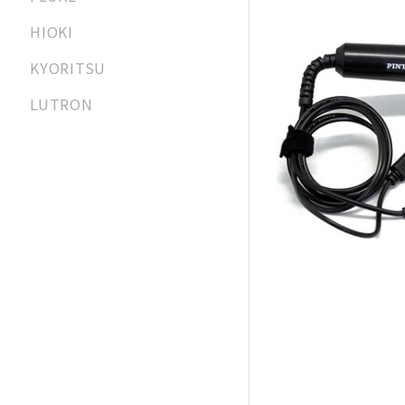
HIOKI
KYORITSU
LUTRON