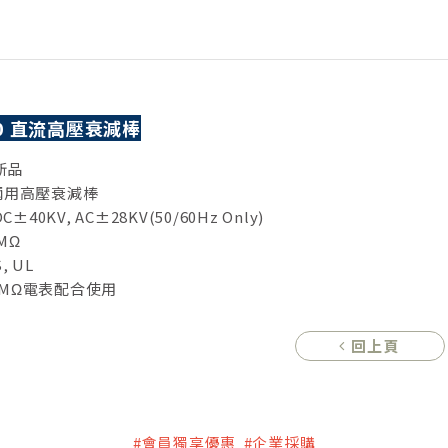
-40 直流高壓衰減棒
新品
流兩用高壓衰減棒
0KV, AC±28KV(50/60Hz Only)
MΩ
, UL
 MΩ電表配合使用
回上頁
#會員獨享優惠 #企業採購