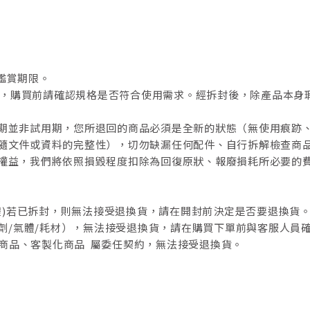
鑑賞期限。
務，購買前請確認規格是否符合使用需求。經拆封後，除產品本身
期並非試用期，您所退回的商品必須是全新的狀態（無使用痕跡
隨文件或資料的完整性），切勿缺漏任何配件、自行拆解檢查商
權益，我們將依照損毀程度扣除為回復原狀、報廢損耗所必要的
氣體)若已拆封，則無法接受退換貨，請在開封前決定是否要退換貨
藥劑/氣體/耗材），無法接受退換貨，請在購買下單前與客服人員
貨商品、客製化商品 屬委任契約，無法接受退換貨。