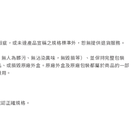
瑕疵，或未達產品宣稱之規格標準外，恕無提供退貨服務。
、無人為髒污、無沾染異味，無毀損等）、並保持完整包裝
品、或損毀原廠外盒。原廠外盒及原廠包裝都屬於商品的一部
費用。
。
確認正確規格。