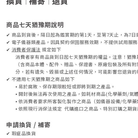
換貨
補寄
退貨
｜
｜
商品七天猶豫期說明
✔ 商品到貨後，隔日起為鑑賞期的第1天，至第7天止，為7日
✔ 電子儀器類產品，因具契約保固服務效期，不提供試用服
✔
消費者保護法
規定如下
消費者享有商品貨到日起七天猶豫期的權益。注意！猶豫
（含商品本體、配件、贈品、保證書、原廠包裝及所有附
分，若有遺失、毀損或上述任何情況，可能影響您退貨的
✔ 不適用七天猶豫期之商品如下
⦁ 易於腐敗、保存期限較短或即將到期之產品。
⦁ 開封後無法再次使用之產品，如耗材商品(化學藥劑/
⦁ 依消費者要求所客製化製作之商品（如儀器設備/化學
⦁ 依照現行消保法規定 代購進口之商品、特別訂購之期
申請換貨
/ 補寄
✔ 瑕疵品換貨