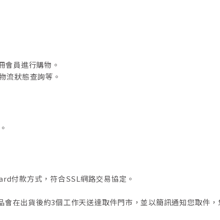
註冊會員進行購物。
/物流狀態查詢等。
。
 card付款方式，符合SSL網路交易協定。
地點，商品會在出貨後約3個工作天送達取件門市，並以簡訊通知您取