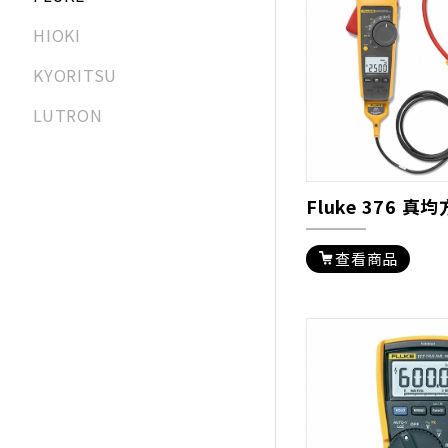
HIOKI
KYORITSU
LUTRON
查看商品