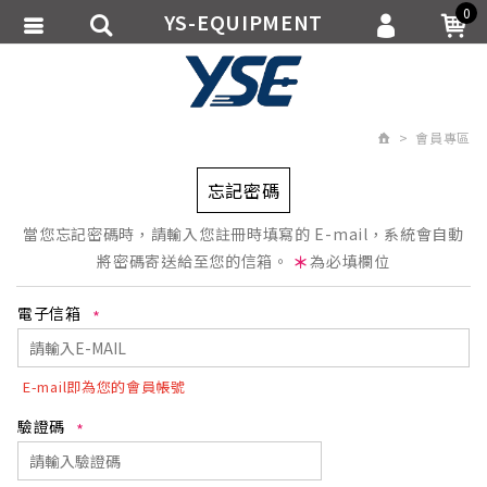
0
YS-EQUIPMENT
會員登入
繁體中文
會員註冊
會員專區
忘記密碼
訂單查詢
忘記密碼
追蹤清單
當您忘記密碼時，請輸入您註冊時填寫的 E-mail，系統會自動
將密碼寄送給至您的信箱。
＊
為必填欄位
匯款通知
電子信箱
E-mail即為您的會員帳號
驗證碼