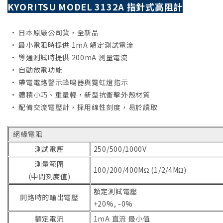
KYORITSU MODEL 3132A 指針式高阻計
• 日本原廠公司貨，全新品
• 最小電阻時提供 1mA 額定測試電流
• 導通測試時提供 200mA 測量電流
• 自動放電功能
• 帶電電路警示蜂鳴器與霓虹燈指示
• 體積小巧、重量輕，新型抗衝擊外殼材質
• 配備交流電壓計，採用線性刻度，易於讀取
絕緣電阻
測試電壓
250/500/1000V
測量範圍
100/200/400MΩ (1/2/4MΩ)
(中間刻度值)
額定測試電壓
開路時的輸出電壓
+20%, -0%
額定電流
1mA 直流 最小值