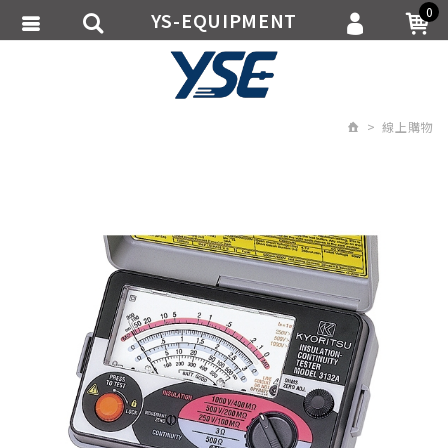
0
YS-EQUIPMENT
會員登入
繁體中文
會員註冊
線上購物
忘記密碼
訂單查詢
追蹤清單
匯款通知